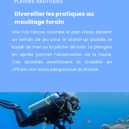
PLAISIRS NAUTIQUES
Diversifier les pratiques au
mouillage forain
Une fois l’ancre crochée, le plan d’eau devient
un terrain de jeu pour le stand-up paddle, le
kayak de mer ou la pêche de loisir. La plongée
en apnée permet l’observation de la faune.
Ces activités enrichissent la croisière en
offrant une autre perspective du littoral.